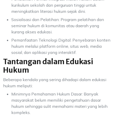
kurikulum sekolah dan perguruan tinggi untuk
meningkatkan literasi hukum sejak dini.
Sosialisasi dan Pelatihan: Program pelatihan dan
seminar hukum di komunitas atau daerah yang
kurang akses edukasi.
Pemanfaatan Teknologi Digital: Penyebaran konten
hukum melalui platform online, situs web, media
sosial, dan aplikasi yang interaktif.
Tantangan dalam Edukasi
Hukum
Beberapa kendala yang sering dihadapi dalam edukasi
hukum meliputi:
Minimnya Pemahaman Hukum Dasar: Banyak
masyarakat belum memiliki pengetahuan dasar
hukum sehingga sulit memahami materi yang lebih
kompleks.